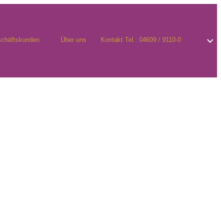
chäftskunden
Über uns
Kontakt Tel.: 04609 / 9110-0