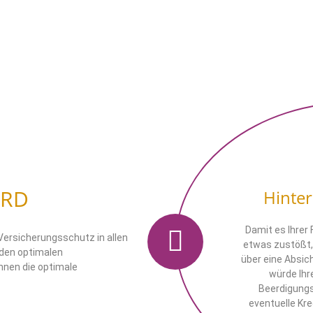
ORD
Hinte
Damit es Ihrer 
Versicherungsschutz in allen
etwas zustößt, 
 den optimalen
über eine Absic
Ihnen die optimale
würde Ihre
Beerdigungs
eventuelle Kre