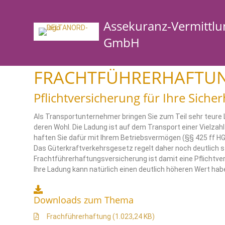
Assekuranz-Vermittlu
GmbH
FRACHTFÜHRERHAFTU
Pflichtversicherung für Ihre Sicher
Als Transportunternehmer bringen Sie zum Teil sehr teure L
deren Wohl. Die Ladung ist auf dem Transport einer Vielza
haften Sie dafür mit Ihrem Betriebsvermögen (§§ 425 ff HG
Das Güterkraftverkehrsgesetz regelt daher noch deutlich st
Frachtführerhaftungsversicherung ist damit eine Pflichtve
Ihre Ladung kann natürlich einen deutlich höheren Wert hab
Downloads zum Thema
Frachführerhaftung (1.023,24 KB)