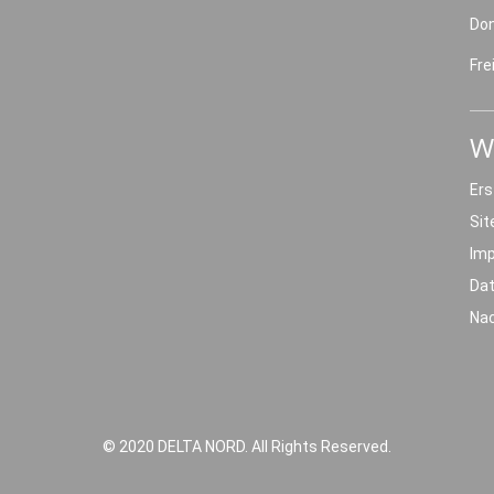
Do
Fre
W
Ers
Si
Im
Da
Nac
© 2020 DELTA NORD. All Rights Reserved.