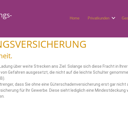
ngs-
Home
Privatkunden
Ges
NGSVERSICHERUNG
heit.
adung über weite Strecken ans Ziel. Solange sich diese Fracht in Ihr
hl von Gefahren ausgesetzt, die nicht auf die leichte Schulter geno
B).
renger, dass Sie ohne eine Güterschadenversicherung erst gar nicht a
rsicherung für Ihr Gewerbe. Diese sieht lediglich eine Mindestdeckung
en.