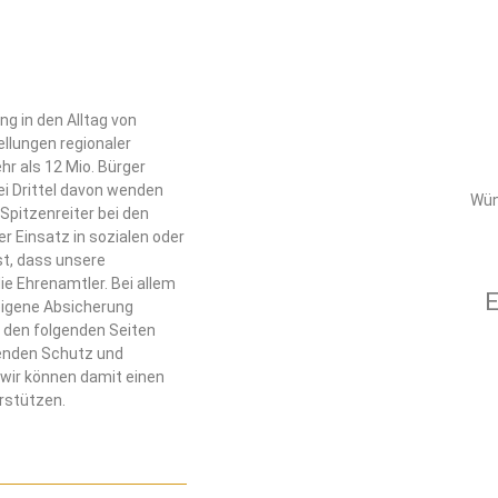
g in den Alltag von
llungen regionaler
hr als 12 Mio. Bürger
i Drittel davon wenden
Wün
 Spitzenreiter bei den
er Einsatz in sozialen oder
st, dass unsere
ie Ehrenamtler. Bei allem
E
 eigene Absicherung
 den folgenden Seiten
henden Schutz und
wir können damit einen
erstützen.