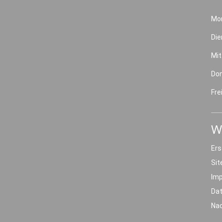
Mo
Die
Mi
Do
Fre
W
Ers
Si
Im
Da
Nac