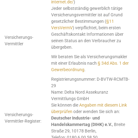
internet.de/
)
Jeder selbstständig gewerblich tätige
Versicherungsvermittler ist auf Grund
gesetzlicher Bestimmungen (
§11
VersVermV
) verpflichtet, beim ersten
Geschäftskontakt Informationen über
Versicherungs-
seinen Status an den Verbraucher zu
Vermittler
übergeben.
Wir beraten Sie als Versicherungsmakler
mit einer Erlaubnis nach
§ 34d Abs. 1 der
Gewerbeordnung
.
Registrierungsnummer: D-BVTW-RCMTB-
29
Name: Delta Nord Assekuranz
Vermittlungs GmbH
Sie können die
Angaben mit diesem Link
überprüfen
oder wenden Sie sich an:
Versicherungs-
Deutscher Industrie- und
Vermittler-Register:
Handelskammertag (DIHK) e.V.
, Breite
Straße 29, 10178 Berlin,
Telefon: 0180 6 00 58 50