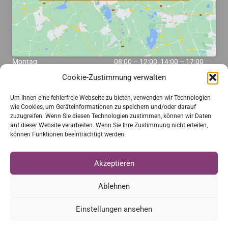
Montag
08:00 – 12:00, 14:00 – 17:00
Cookie-Zustimmung verwalten
Dienstag
08:00 – 12:00
Um Ihnen eine fehlerfreie Webseite zu bieten, verwenden wir Technologien
Mittwoch
08:00 – 12:00
wie Cookies, um Geräteinformationen zu speichern und/oder darauf
zuzugreifen. Wenn Sie diesen Technologien zustimmen, können wir Daten
Donnerstag
08:00 – 12:00, 14:00 – 17:00
auf dieser Website verarbeiten. Wenn Sie Ihre Zustimmung nicht erteilen,
können Funktionen beeinträchtigt werden.
Freitag
08:00 – 12:00
Akzeptieren
Weitere Links
Ablehnen
Einstellungen ansehen
© 2020 DELTA NORD. All Rights Reserved.