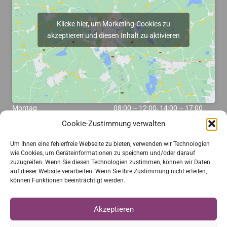
Klicke hier, um Marketing-Cookies zu
akzeptieren und diesen Inhalt zu aktivieren
Montag
08:00 – 12:00, 14:00 – 17:00
Cookie-Zustimmung verwalten
Dienstag
08:00 – 12:00
Um Ihnen eine fehlerfreie Webseite zu bieten, verwenden wir Technologien
Mittwoch
08:00 – 12:00
wie Cookies, um Geräteinformationen zu speichern und/oder darauf
zuzugreifen. Wenn Sie diesen Technologien zustimmen, können wir Daten
Donnerstag
08:00 – 12:00, 14:00 – 17:00
auf dieser Website verarbeiten. Wenn Sie Ihre Zustimmung nicht erteilen,
können Funktionen beeinträchtigt werden.
Freitag
08:00 – 12:00
Akzeptieren
Weitere Links